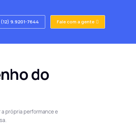
(12) 9.9201-7644
Fale com a gente
enho do
 a própria performance e
sa.