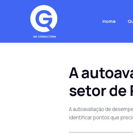
Home
Q
A autoav
setor de
A autoavaliação de desempe
identificar pontos que prec