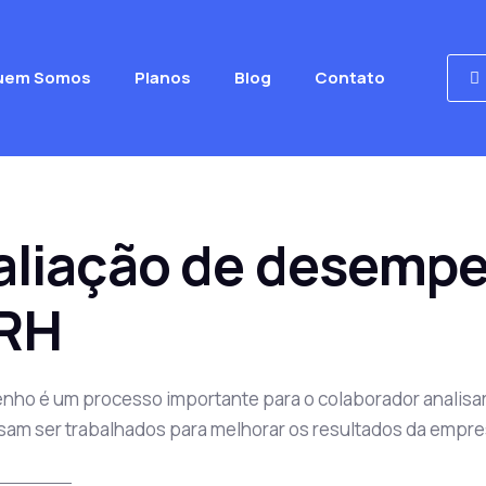
uem Somos
Planos
Blog
Contato
aliação de desemp
 RH
nho é um processo importante para o colaborador analisar
isam ser trabalhados para melhorar os resultados da empre