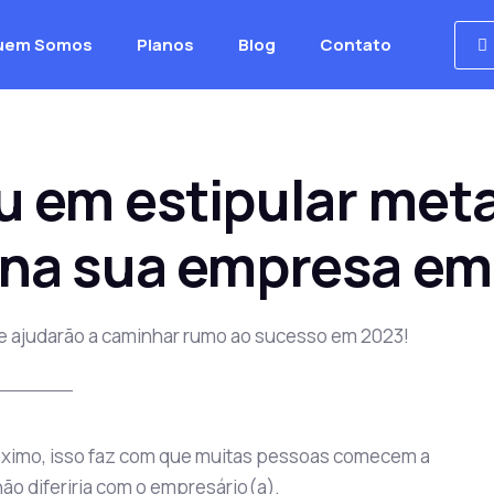
uem Somos
Planos
Blog
Contato
u em estipular met
 na sua empresa e
te ajudarão a caminhar rumo ao sucesso em 2023!
óximo, isso faz com que muitas pessoas comecem a
ão diferiria com o empresário(a).